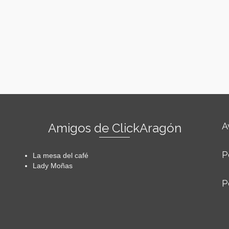
Amigos de ClickAragón
A
P
La mesa del café
Lady Moñas
P