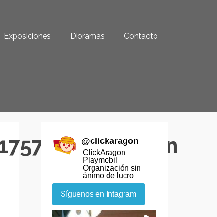
Exposiciones
Dioramas
Contacto
1757422493696_n
@
clickaragon
ClickAragon
Playmobil
Organización sin
ánimo de lucro
Síguenos en Intagram