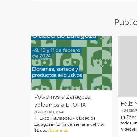
Publi
Volvemos a Zaragoza,
Feliz N
volvemos a ETOPIA
el
24 DICI
el
22 ENERO, 2024
¡¡¡ Des
4ª Expo Playmobil® «Ciudad de
todos un
Zaragoza» El fin de semana del 9 al
Videovil
11 de...
Leer más