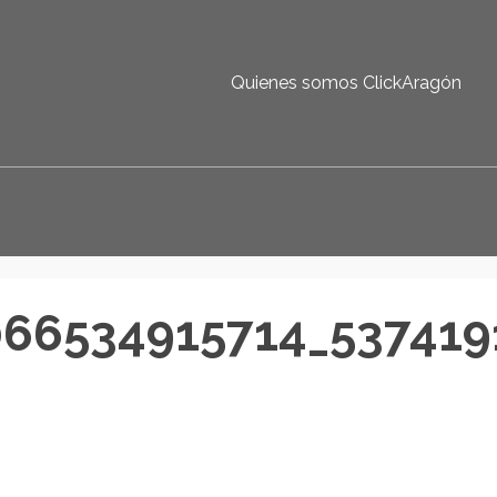
Quienes somos ClickAragón
066534915714_537419