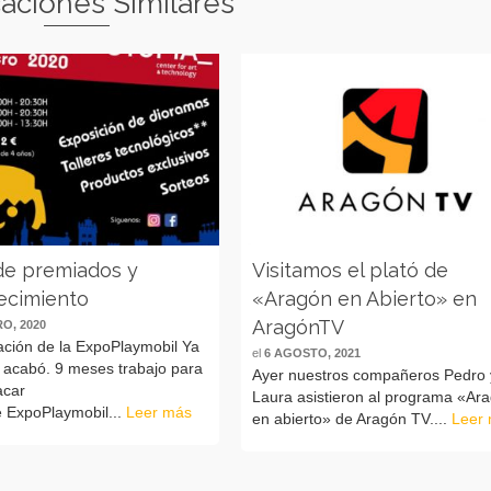
caciones Similares
 de premiados y
Visitamos el plató de
ecimiento
«Aragón en Abierto» en
AragónTV
RO, 2020
ación de la ExpoPlaymobil Ya
el
6 AGOSTO, 2021
e acabó. 9 meses trabajo para
Ayer nuestros compañeros Pedro 
acar
Laura asistieron al programa «Ar
e ExpoPlaymobil...
Leer más
en abierto» de Aragón TV....
Leer