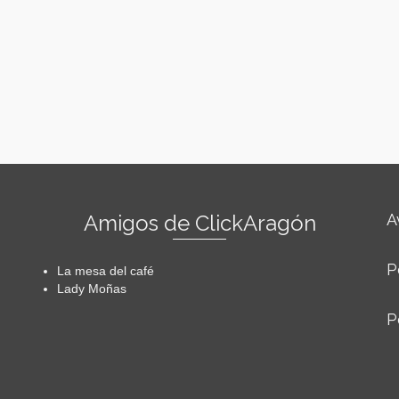
Amigos de ClickAragón
A
P
La mesa del café
Lady Moñas
P