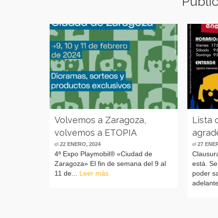
Publi
Volvemos a Zaragoza,
Lista
volvemos a ETOPIA
agrad
el
22 ENERO, 2024
el
27 ENE
4ª Expo Playmobil® «Ciudad de
Clausur
Zaragoza» El fin de semana del 9 al
está. S
11 de...
Leer más
poder s
adelant