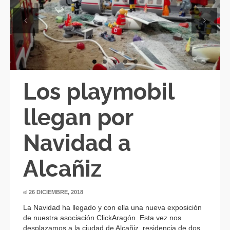
Previous
Next
Los playmobil
llegan por
Navidad a
Alcañiz
el
26 DICIEMBRE, 2018
La Navidad ha llegado y con ella una nueva exposición
de nuestra asociación ClickAragón. Esta vez nos
desplazamos a la ciudad de Alcañiz, residencia de dos