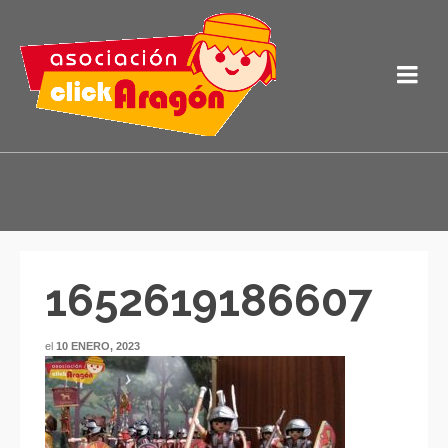
1652619186607
el
10 ENERO, 2023