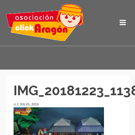
IMG_20181223_113
el
1 JULIO, 2019