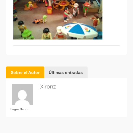
Sobre el Autor
Últimas entradas
Xironz
Seguir Xironz: