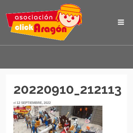
20220910_212113
el
12 SEPTIEMBRE, 2022