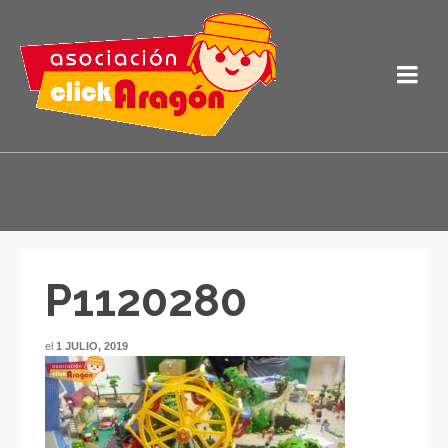
P1120280
el
1 JULIO, 2019