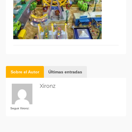
Sobre el Autor
Últimas entradas
Xironz
Seguir Xironz: