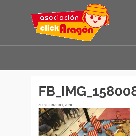
FB_IMG_15800
el
18 FEBRERO, 2020