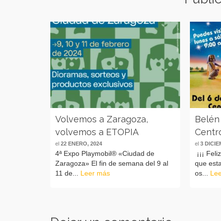
Volvemos a Zaragoza,
Belén
volvemos a ETOPIA
Centr
el
22 ENERO, 2024
el
3 DICIE
4ª Expo Playmobil® «Ciudad de
¡¡¡ Feli
Zaragoza» El fin de semana del 9 al
que esta
11 de...
Leer más
os...
Le