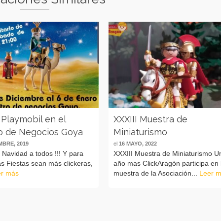
 Playmobil en el
XXXIII Muestra de
o de Negocios Goya
Miniaturismo
MBRE, 2019
el
16 MAYO, 2022
z Navidad a todos !!! Y para
XXXIII Muestra de Miniaturismo U
s Fiestas sean más clickeras,
año mas ClickAragón participa en 
er más
muestra de la Asociación...
Leer 