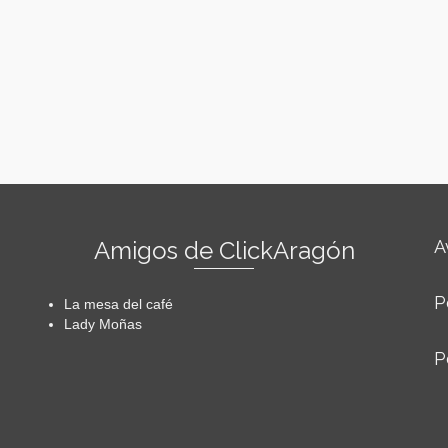
Amigos de ClickAragón
A
P
La mesa del café
Lady Moñas
P