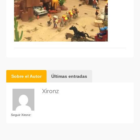
Sobre el Autor
Últimas entradas
Xironz
Seguir Xironz: