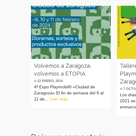
Volvemos a Zaragoza,
Taller
volvemos a ETOPIA
Playm
Zarag
el
22 ENERO, 2024
4ª Expo Playmobil® «Ciudad de
el
7 OCTU
Zaragoza» El fin de semana del 9 al
Los días
11 de...
Leer más
2021 se 
enmarca