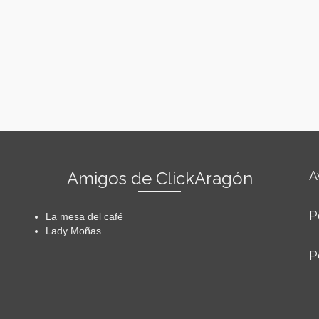
Amigos de ClickAragón
A
P
La mesa del café
Lady Moñas
P