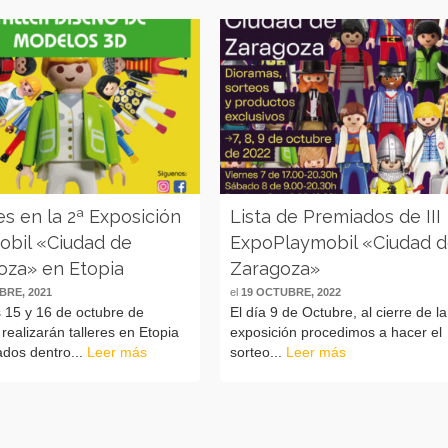
es en la 2ª Exposición
Lista de Premiados de III
obil «Ciudad de
ExpoPlaymobil «Ciudad 
oza» en Etopia
Zaragoza»
BRE, 2021
el
19 OCTUBRE, 2022
 15 y 16 de octubre de
El día 9 de Octubre, al cierre de la
realizarán talleres en Etopia
exposición procedimos a hacer el
dos dentro...
Leer más
sorteo...
Leer más