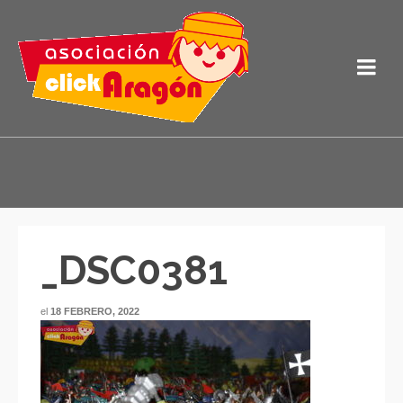
_DSC0381
el
18 FEBRERO, 2022