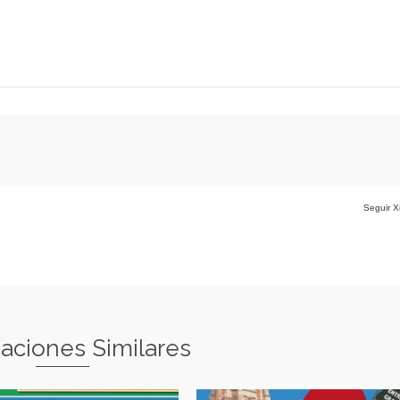
Seguir X
caciones Similares