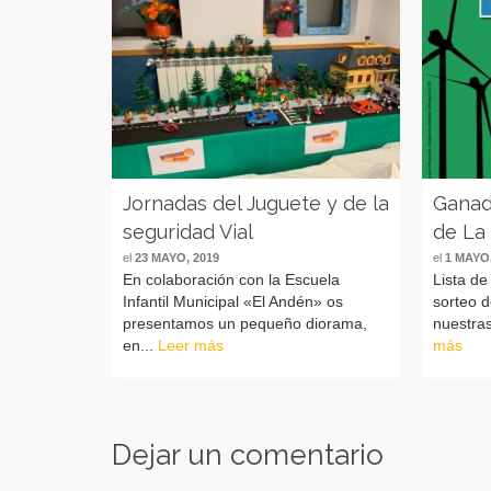
Jornadas del Juguete y de la
Ganad
seguridad Vial
de La
el
23 MAYO, 2019
el
1 MAYO,
En colaboración con la Escuela
Lista de
Infantil Municipal «El Andén» os
sorteo d
presentamos un pequeño diorama,
nuestras
en...
Leer más
más
Dejar un comentario