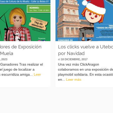
ores de Exposición
Los clicks vuelve a Uteb
 Muela
por Navidad
 2023
el
18 DICIEMBRE, 2017
 Ganadores Tras realizar el
Una vez más ClickAragon
el juego de localizar a
colaboramos en una exposición d
 escurridiza amiga...
Leer
playmobil solidaria. En esta ocasi
en...
Leer más