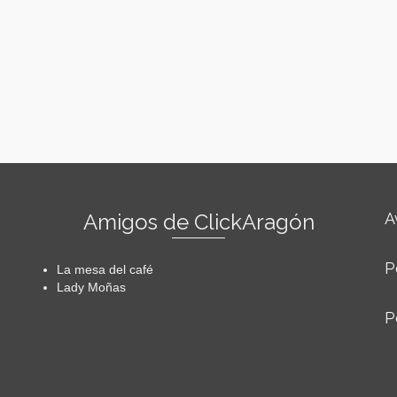
Amigos de ClickAragón
A
P
La mesa del café
Lady Moñas
P