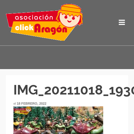
IMG_20211018_193
el
18 FEBRERO, 2022