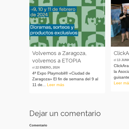
Volvemos a Zaragoza,
ClickA
volvemos a ETOPIA
el
13 JUNI
ClickAr
el
22 ENERO, 2024
la Asoci
4ª Expo Playmobil® «Ciudad de
guisant
Zaragoza» El fin de semana del 9 al
Leer má
11 de...
Leer más
Dejar un comentario
Comentario