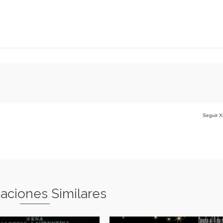
Seguir X
caciones Similares