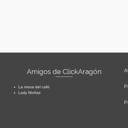
Amigos de ClickAragón
A
P
La mesa del café
Lady Moñas
P