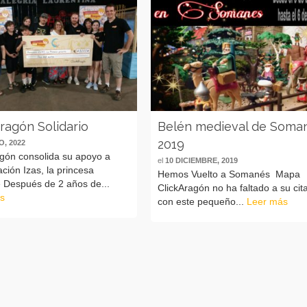
ragón Solidario
Belén medieval de Soma
2019
O, 2022
agón consolida su apoyo a
el
10 DICIEMBRE, 2019
ación Izas, la princesa
Hemos Vuelto a Somanés Mapa
e Después de 2 años de...
ClickAragón no ha faltado a su cit
s
con este pequeño...
Leer más