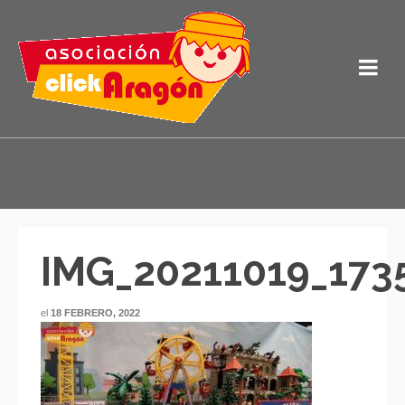
IMG_20211019_173
el
18 FEBRERO, 2022