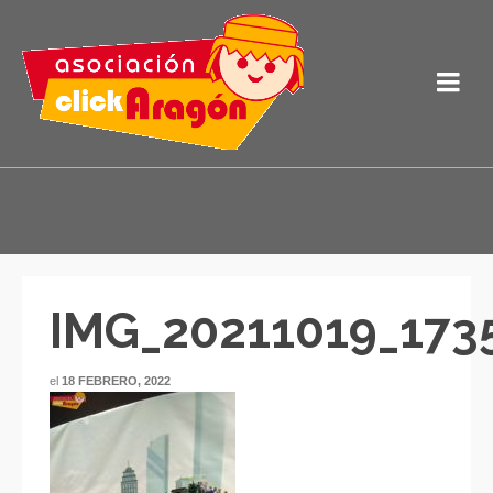
IMG_20211019_173
el
18 FEBRERO, 2022