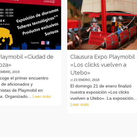
laymobil «Ciudad de
Clausura Expo Playmobil
oza»
«Los clicks vuelven a
Utebo»
EMBRE, 2019
coge el primer encuentro
el
23 ENERO, 2018
 de aficionados y
El domingo 21 de enero finalizó
nistas de Playmobil en
nuestra exposición «Los clicks
a. Organizado...
Leer más
vuelven a Utebo». La exposición..
Leer más