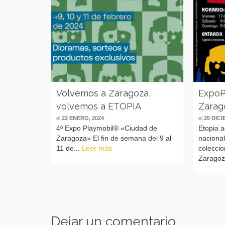
Volvemos a Zaragoza,
ExpoP
volvemos a ETOPIA
Zarag
el
22 ENERO, 2024
el
25 DICI
4ª Expo Playmobil® «Ciudad de
Etopia a
Zaragoza» El fin de semana del 9 al
nacional
11 de...
Leer más
coleccio
Zaragoz
Dejar un comentario