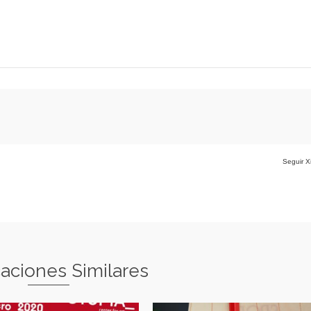
Seguir X
caciones Similares