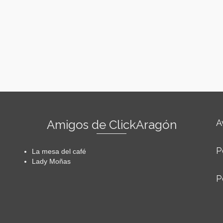
Amigos de ClickAragón
A
P
La mesa del café
Lady Moñas
P