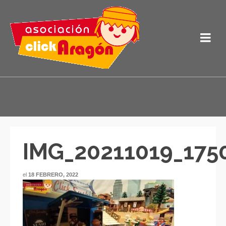
IMG_20211019_175
el
18 FEBRERO, 2022