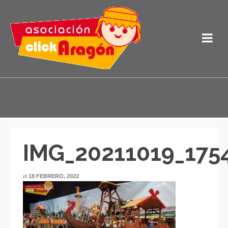
IMG_20211019_1754
el
18 FEBRERO, 2022