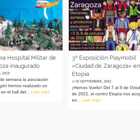
a Hospital Militar de
3ª Exposición Playmobil
oza inaugurado
«Ciudad de Zaragoza» e
Etopia
, 2019
 de semana la asociación
el
18 SEPTIEMBRE, 2022
agón hemos realizado un
¡Hemos Vuelto! Del 7 al 9 de Octu
en el hall del...
Leer más
de 2022, el centro Etopía nos aco
en...
Leer más