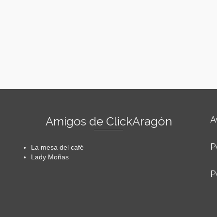
Amigos de ClickAragón
A
P
La mesa del café
Lady Moñas
P