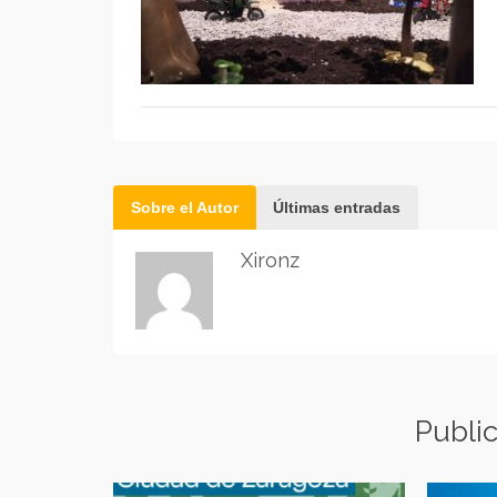
Sobre el Autor
Últimas entradas
Xironz
Publi