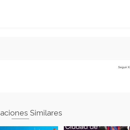
Seguir X
caciones Similares