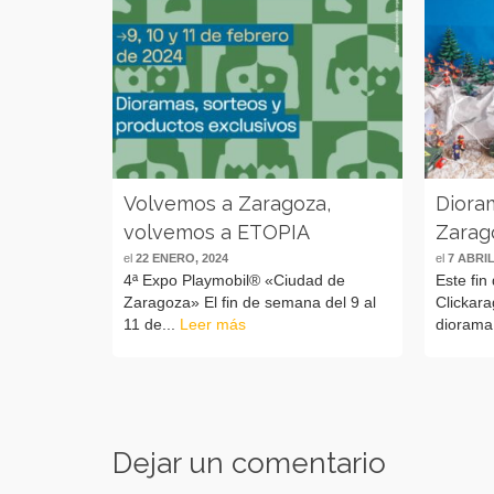
Volvemos a Zaragoza,
Dioram
volvemos a ETOPIA
Zarag
el
22 ENERO, 2024
el
7 ABRIL
4ª Expo Playmobil® «Ciudad de
Este fin
Zaragoza» El fin de semana del 9 al
Clickar
11 de...
Leer más
diorama 
Dejar un comentario