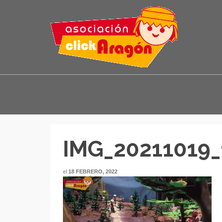
IMG_20211019_
el
18 FEBRERO, 2022