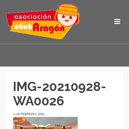
IMG-20210928-
WA0026
el
24 FEBRERO, 2022