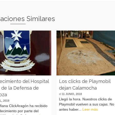
caciones Similares
ecimiento del Hospital
Los clicks de Playmobil
r de la Defensa de
dejan Calamocha
oza
el
11 JUNIO, 2018
Llegó la hora. Nuestros clicks de
L, 2019
Playmobil vuelven a sus cajas. No
ñana ClickAragón ha recibido
antes haber...
Leer más
ecimiento por parte del