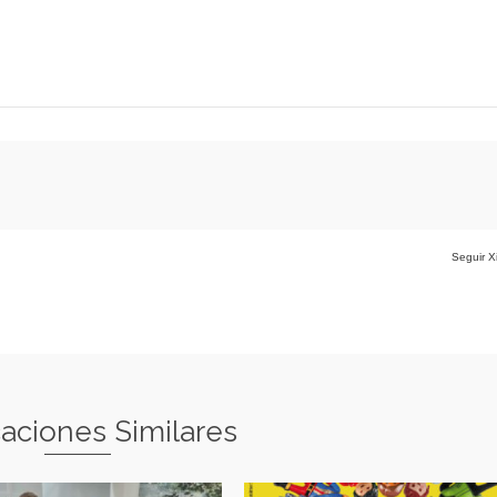
Seguir X
caciones Similares