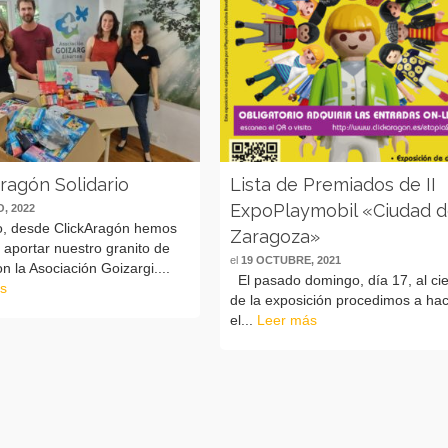
ragón Solidario
Lista de Premiados de II
ExpoPlaymobil «Ciudad 
, 2022
o, desde ClickAragón hemos
Zaragoza»
 aportar nuestro granito de
el
19 OCTUBRE, 2021
n la Asociación Goizargi....
El pasado domingo, día 17, al cie
s
de la exposición procedimos a ha
el...
Leer más