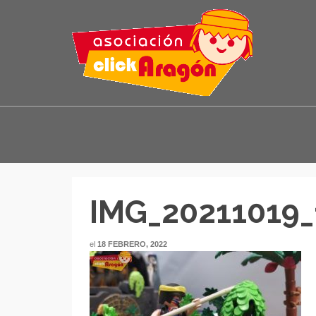
IMG_20211019
el
18 FEBRERO, 2022