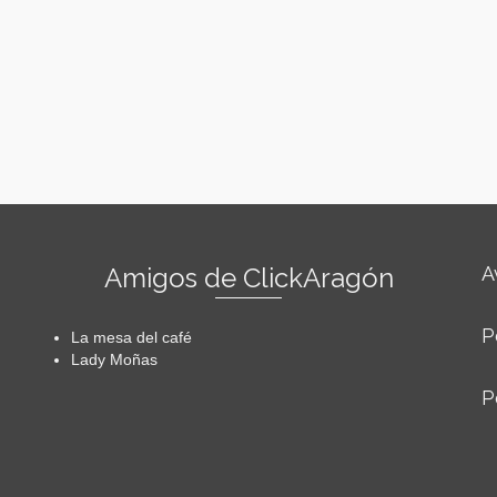
Amigos de ClickAragón
A
P
La mesa del café
Lady Moñas
P