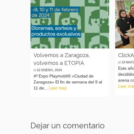
Volvemos a Zaragoza,
ClickA
volvemos a ETOPIA
el
19 MAYO
Este añ
el
22 ENERO, 2024
decidido
4ª Expo Playmobil® «Ciudad de
arena co
Zaragoza» El fin de semana del 9 al
Leer má
11 de...
Leer más
Dejar un comentario