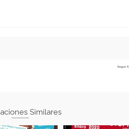
Seguir X
caciones Similares