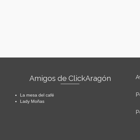
Amigos de ClickAragón
A
P
La mesa del café
Lady Moñas
P