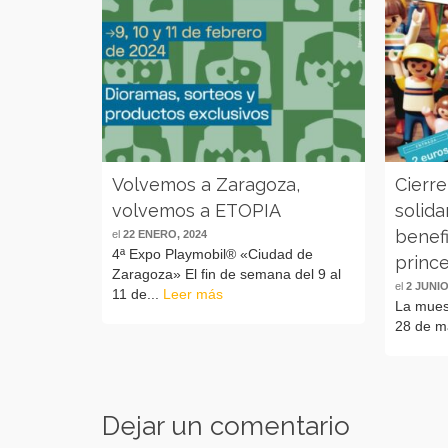
Volvemos a Zaragoza,
Cierre
volvemos a ETOPIA
solida
benefi
el
22 ENERO, 2024
4ª Expo Playmobil® «Ciudad de
princ
Zaragoza» El fin de semana del 9 al
el
2 JUNIO
11 de...
Leer más
La muest
28 de ma
Dejar un comentario