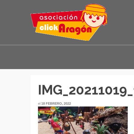
IMG_20211019_
el
18 FEBRERO, 2022