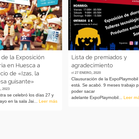
 de la Exposición
Lista de premiados y
ria en Huesca a
agradecimiento
cio de «Izas, la
el
27 ENERO, 2020
Clausuración de la ExpoPlaymobil
esa guisante»
está. Se acabó. 9 meses trabajo 
, 2023
poder sacar
ra se celebró los días 27 y
adelante ExpoPlaymobil...
Leer m
yo en la sala Jai...
Leer más