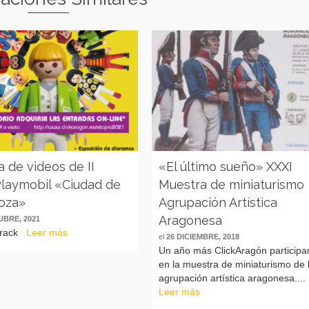
a de videos de II
«El último sueño» XXXI
laymobil «Ciudad de
Muestra de miniaturismo
oza»
Agrupación Artística
Aragonesa
UBRE, 2021
Track
Leer más
el
26 DICIEMBRE, 2018
Un año más ClickAragón particip
en la muestra de miniaturismo de 
agrupación artística aragonesa....
Leer más