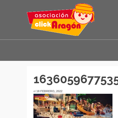
163605967753
el
18 FEBRERO, 2022