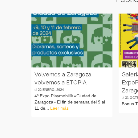
Volvemos a Zaragoza,
Galeri
volvemos a ETOPIA
ExpoP
Zarag
el
22 ENERO, 2024
4ª Expo Playmobil® «Ciudad de
el
31 OCT
Zaragoza» El fin de semana del 9 al
Bonus 
11 de...
Leer más