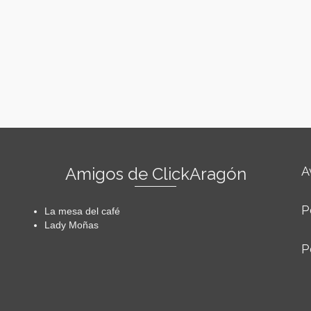
Amigos de ClickAragón
A
P
La mesa del café
Lady Moñas
P