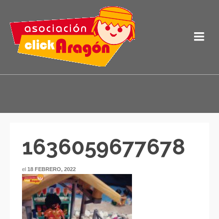
1636059677678
el
18 FEBRERO, 2022