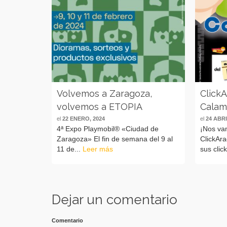
Volvemos a Zaragoza,
Click
volvemos a ETOPIA
Calam
el
22 ENERO, 2024
el
24 ABRI
4ª Expo Playmobil® «Ciudad de
¡Nos va
Zaragoza» El fin de semana del 9 al
ClickAr
11 de...
Leer más
sus cli
Dejar un comentario
Comentario