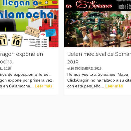
Aragon expone en
Belén medieval de Soma
ocha.
2019
L, 2018
el
10 DICIEMBRE, 2019
mos de exposición a Teruel!
Hemos Vuelto a Somanés Mapa
agon expone por primera vez
ClickAragón no ha faltado a su cit
cks en Calamocha...
Leer más
con este pequeño...
Leer más