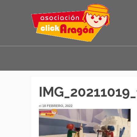
IMG_20211019_
el
18 FEBRERO, 2022