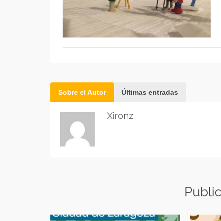
Sobre el Autor
Últimas entradas
Xironz
Publi