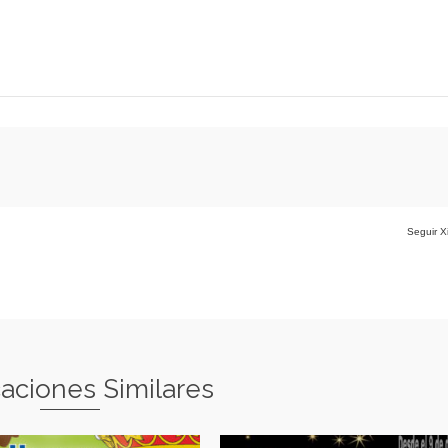
Seguir X
caciones Similares