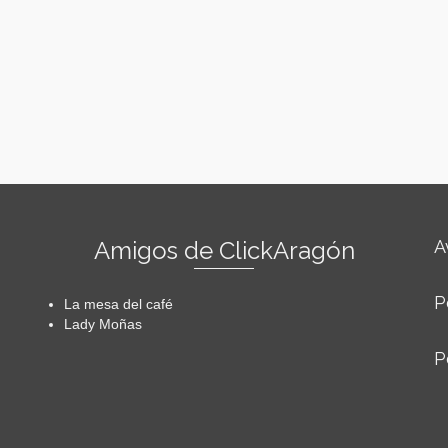
Amigos de ClickAragón
A
P
La mesa del café
Lady Moñas
P