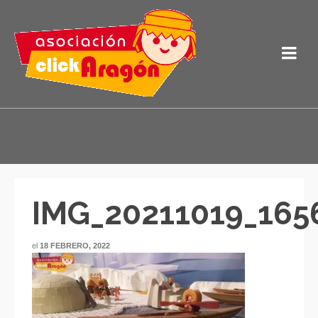
IMG_20211019_165
el
18 FEBRERO, 2022