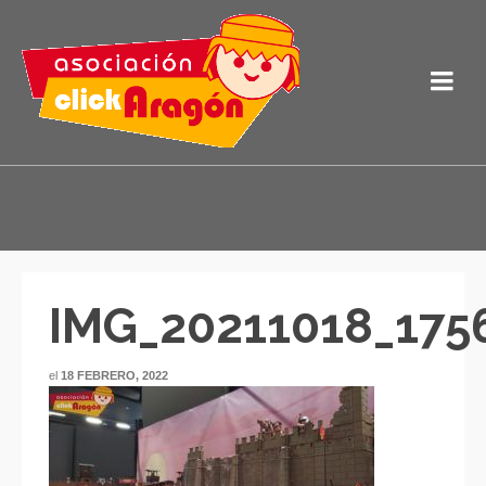
IMG_20211018_175
el
18 FEBRERO, 2022