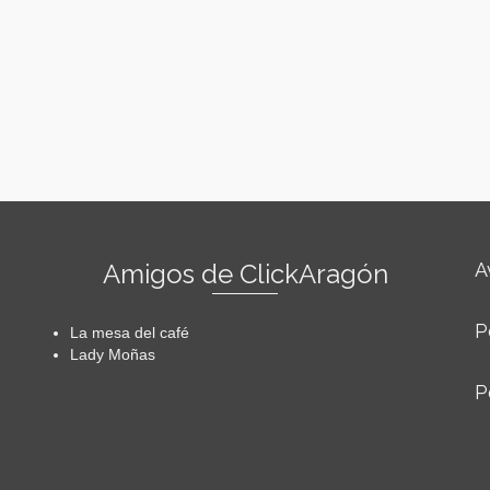
Amigos de ClickAragón
A
P
La mesa del café
Lady Moñas
P