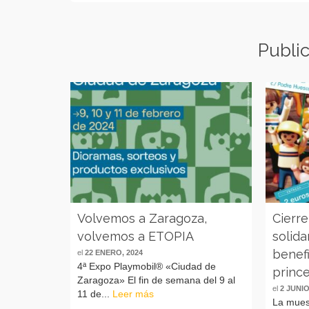
Publi
Volvemos a Zaragoza,
Cierre
volvemos a ETOPIA
solida
benefi
el
22 ENERO, 2024
4ª Expo Playmobil® «Ciudad de
princ
Zaragoza» El fin de semana del 9 al
el
2 JUNIO
11 de...
Leer más
La muest