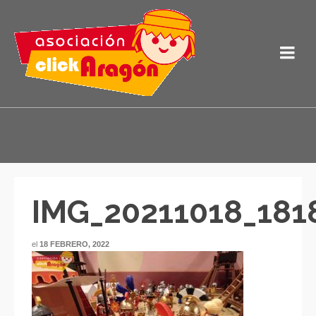
IMG_20211018_181
el
18 FEBRERO, 2022