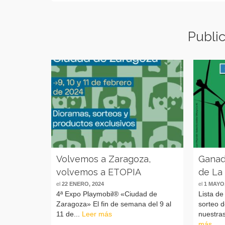
Publi
Volvemos a Zaragoza,
Ganad
volvemos a ETOPIA
de La
el
22 ENERO, 2024
el
1 MAYO,
4ª Expo Playmobil® «Ciudad de
Lista de
Zaragoza» El fin de semana del 9 al
sorteo d
11 de...
Leer más
nuestras
más