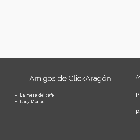
Amigos de ClickAragón
A
P
La mesa del café
Lady Moñas
P