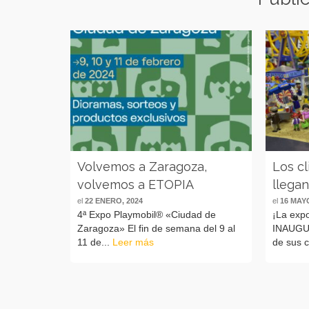
Volvemos a Zaragoza,
Los cl
volvemos a ETOPIA
llega
el
22 ENERO, 2024
el
16 MAYO
4ª Expo Playmobil® «Ciudad de
¡La exp
Zaragoza» El fin de semana del 9 al
INAUGUR
11 de...
Leer más
de sus c