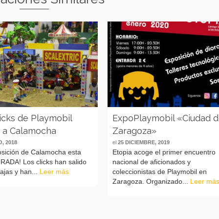
icks de Playmobil
ExpoPlaymobil «Ciudad 
n a Calamocha
Zaragoza»
, 2018
el
25 DICIEMBRE, 2019
osición de Calamocha esta
Etopia acoge el primer encuentro
ADA! Los clicks han salido
nacional de aficionados y
ajas y han...
Leer más
coleccionistas de Playmobil en
Zaragoza. Organizado...
Leer má