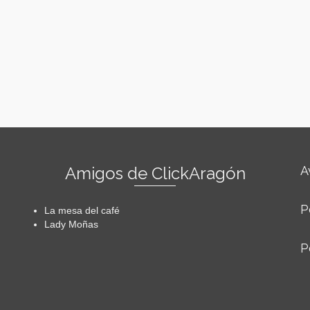
Amigos de ClickAragón
A
P
La mesa del café
Lady Moñas
P