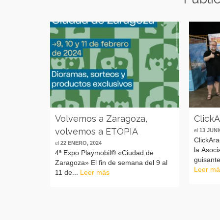
Volvemos a Zaragoza,
ClickA
volvemos a ETOPIA
el
13 JUNI
ClickAr
el
22 ENERO, 2024
la Asoci
4ª Expo Playmobil® «Ciudad de
guisant
Zaragoza» El fin de semana del 9 al
Leer má
11 de...
Leer más