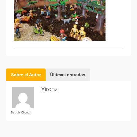
Sobre el Autor
Últimas entradas
Xironz
Seguir Xironz: