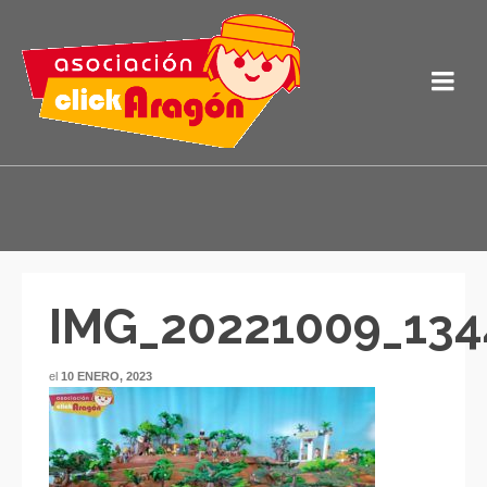
IMG_20221009_134
el
10 ENERO, 2023