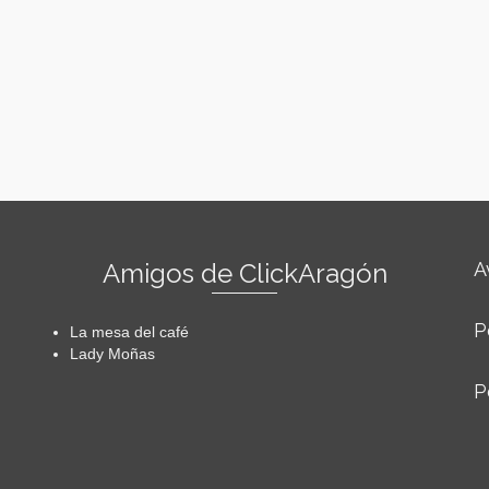
Amigos de ClickAragón
A
P
La mesa del café
Lady Moñas
P