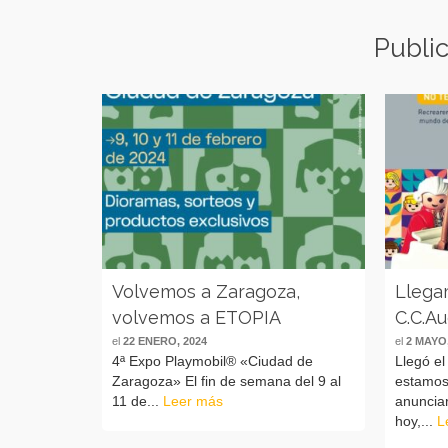
Publi
Volvemos a Zaragoza,
Llega
volvemos a ETOPIA
C.C.A
el
22 ENERO, 2024
el
2 MAYO,
4ª Expo Playmobil® «Ciudad de
Llegó el
Zaragoza» El fin de semana del 9 al
estamos
11 de...
Leer más
anunciar
hoy,...
L