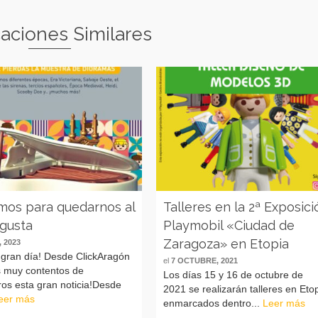
caciones Similares
mos para quedarnos al
Talleres en la 2ª Exposici
ugusta
Playmobil «Ciudad de
Zaragoza» en Etopia
 2023
 gran día! Desde ClickAragón
el
7 OCTUBRE, 2021
 muy contentos de
Los días 15 y 16 de octubre de
os esta gran noticia!Desde
2021 se realizarán talleres en Eto
eer más
enmarcados dentro...
Leer más