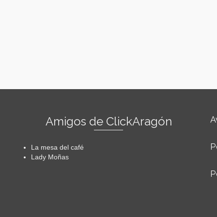
Amigos de ClickAragón
A
P
La mesa del café
Lady Moñas
P