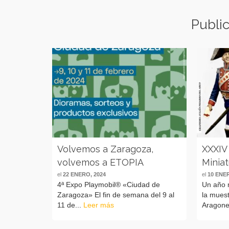
Publi
Volvemos a Zaragoza,
XXXIV
volvemos a ETOPIA
Minia
el
22 ENERO, 2024
el
10 ENE
4ª Expo Playmobil® «Ciudad de
Un año 
Zaragoza» El fin de semana del 9 al
la muest
11 de...
Leer más
Aragone