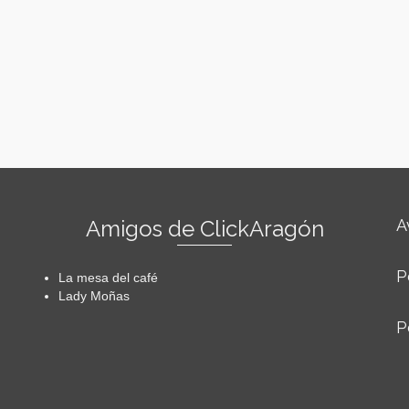
Amigos de ClickAragón
A
P
La mesa del café
Lady Moñas
P