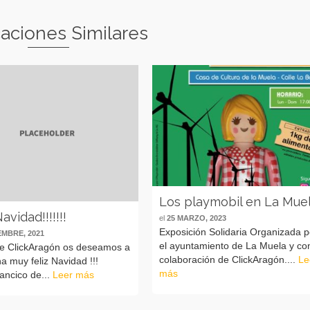
caciones Similares
Los playmobil en La Mue
avidad!!!!!!!
el
25 MARZO, 2023
Exposición Solidaria Organizada p
EMBRE, 2021
el ayuntamiento de La Muela y con
de ClickAragón os deseamos a
colaboración de ClickAragón....
Le
a muy feliz Navidad !!!
más
lancico de...
Leer más