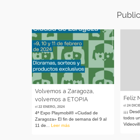
Publi
Volvemos a Zaragoza,
Feliz N
volvemos a ETOPIA
el
24 DICI
el
22 ENERO, 2024
¡¡¡ Des
4ª Expo Playmobil® «Ciudad de
todos un
Zaragoza» El fin de semana del 9 al
Videovil
11 de...
Leer más