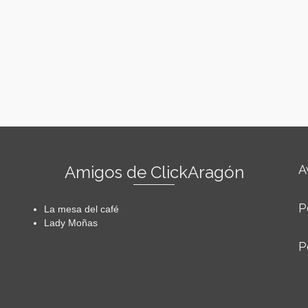
Amigos de ClickAragón
A
P
La mesa del café
Lady Moñas
P