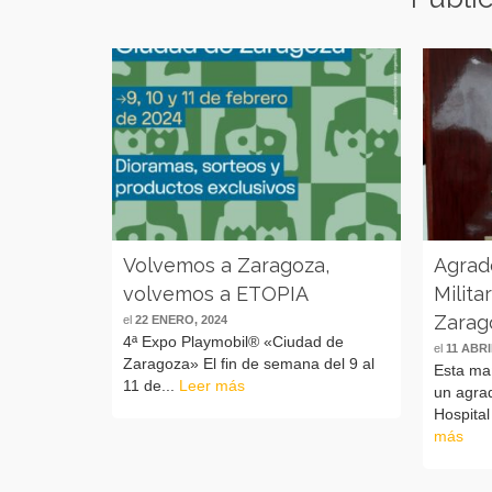
Volvemos a Zaragoza,
Agrad
volvemos a ETOPIA
Milita
Zarag
el
22 ENERO, 2024
4ª Expo Playmobil® «Ciudad de
el
11 ABRI
Zaragoza» El fin de semana del 9 al
Esta ma
11 de...
Leer más
un agrad
Hospital
más