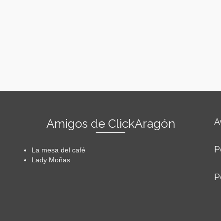
Amigos de ClickAragón
A
P
La mesa del café
Lady Moñas
P