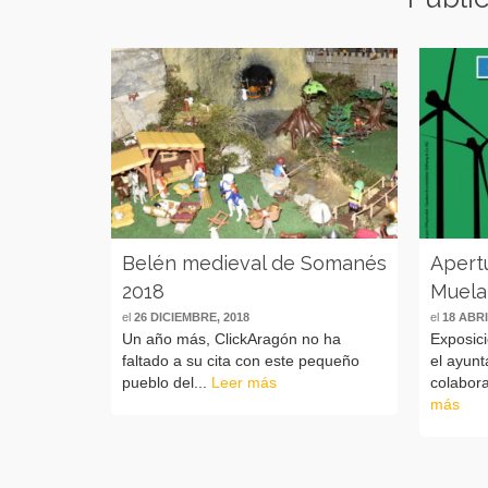
Belén medieval de Somanés
Apert
2018
Muela
el
26 DICIEMBRE, 2018
el
18 ABRI
Un año más, ClickAragón no ha
Exposici
faltado a su cita con este pequeño
el ayunt
pueblo del...
Leer más
colabora
más