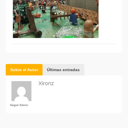
Sobre el Autor
Últimas entradas
Xironz
Seguir Xironz: