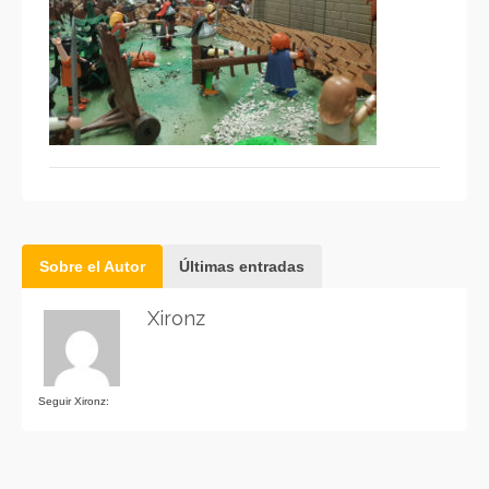
Sobre el Autor
Últimas entradas
Xironz
Seguir Xironz: