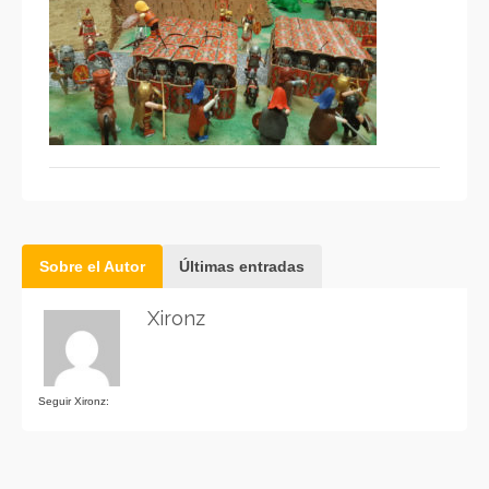
Sobre el Autor
Últimas entradas
Xironz
Seguir Xironz: