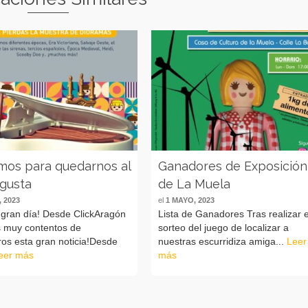
mos para quedarnos al
Ganadores de Exposición
ugusta
de La Muela
 2023
el
1 MAYO, 2023
 gran día! Desde ClickAragón
Lista de Ganadores Tras realizar e
 muy contentos de
sorteo del juego de localizar a
os esta gran noticia!Desde
nuestras escurridiza amiga...
Leer
eer más
más