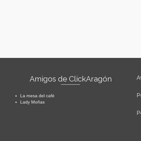
Amigos de ClickAragón
A
P
La mesa del café
Lady Moñas
P