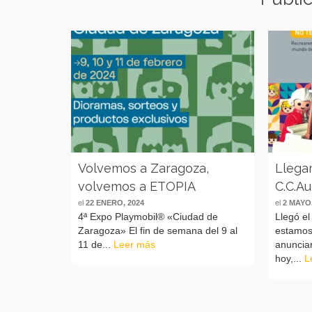
Volvemos a Zaragoza,
Llega
volvemos a ETOPIA
C.C.A
el
22 ENERO, 2024
el
2 MAYO,
4ª Expo Playmobil® «Ciudad de
Llegó el
Zaragoza» El fin de semana del 9 al
estamos
11 de...
Leer más
anunciar
hoy,...
L