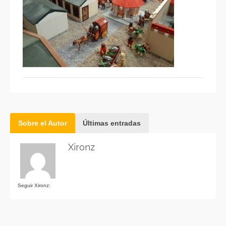
Sobre el Autor
Últimas entradas
Xironz
Seguir Xironz: