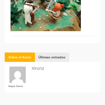
Sobre el Autor
Últimas entradas
Xironz
Seguir Xironz: