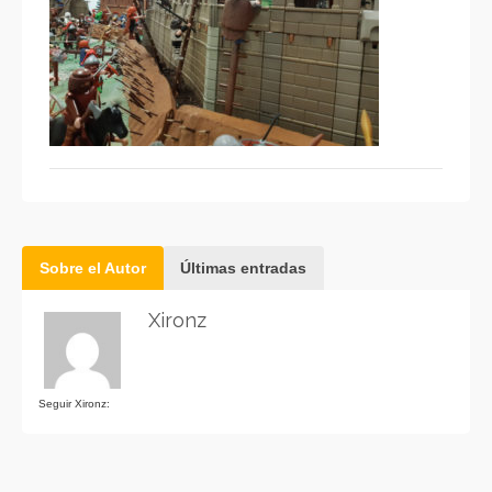
Sobre el Autor
Últimas entradas
Xironz
Seguir Xironz: