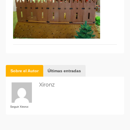
Sobre el Autor
Últimas entradas
Xironz
Seguir Xironz: