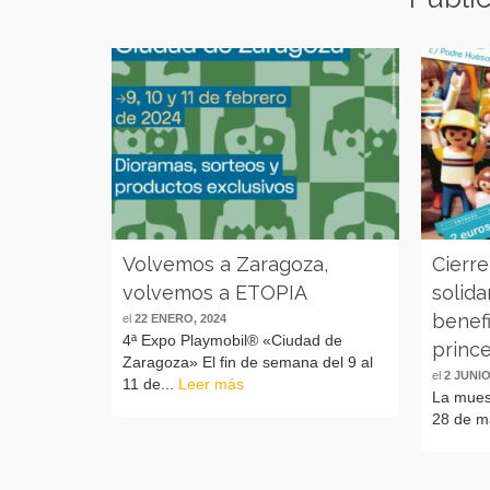
Volvemos a Zaragoza,
Cierre
volvemos a ETOPIA
solida
benefi
el
22 ENERO, 2024
4ª Expo Playmobil® «Ciudad de
princ
Zaragoza» El fin de semana del 9 al
el
2 JUNIO
11 de...
Leer más
La muest
28 de ma