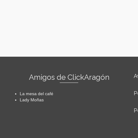
Amigos de ClickAragón
A
P
La mesa del café
Lady Moñas
P