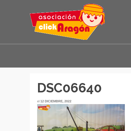
DSC06640
el
12 DICIEMBRE, 2022