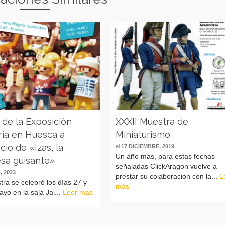
 de la Exposición
XXXII Muestra de
ria en Huesca a
Miniaturismo
cio de «Izas, la
el
17 DICIEMBRE, 2019
Un año mas, para estas fechas
esa guisante»
señaladas ClickAragón vuelve a
, 2023
prestar su colaboración con la...
L
ra se celebró los días 27 y
más
yo en la sala Jai...
Leer más