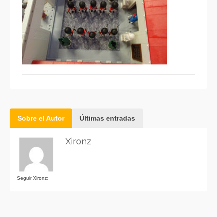
Sobre el Autor
Últimas entradas
Xironz
Seguir Xironz: